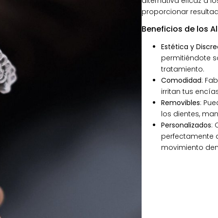
alternativa eficaz a l
proporcionar resulta
Beneficios de los Al
Estética y Discr
permitiéndote s
tratamiento.
Comodidad
: Fa
irritan tus encías
Removibles
: Pue
los dientes, ma
Personalizados
:
perfectamente a
movimiento dent