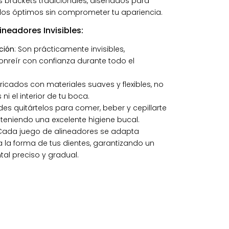
os brackets tradicionales, diseñados para
dos óptimos sin comprometer tu apariencia.
ineadores Invisibles:
eción
: Son prácticamente invisibles,
onreír con confianza durante todo el
bricados con materiales suaves y flexibles, no
 ni el interior de tu boca.
des quitártelos para comer, beber y cepillarte
nteniendo una excelente higiene bucal.
 Cada juego de alineadores se adapta
 la forma de tus dientes, garantizando un
al preciso y gradual.