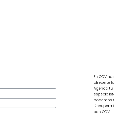
Pide 
visita
En ODV no
ofrecerte l
Agenda tu 
especialis
podemos tr
¡Recupera 
con ODV!